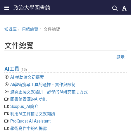
政治大學圖書館
知識庫
目錄總覽
文件總覽
文件總覽
顯示
AI工具
(16)
AI 輔助論文初探索
AI學術搜尋工具的選擇、實作與限制
避開虛擬文獻陷阱！必學的AI研究輔助方式
圖書館資源的AI功能
Scopus_AI簡介
利用AI工具輔助文獻閱讀
ProQuest AI Assistant
學術寫作中的AI揭露