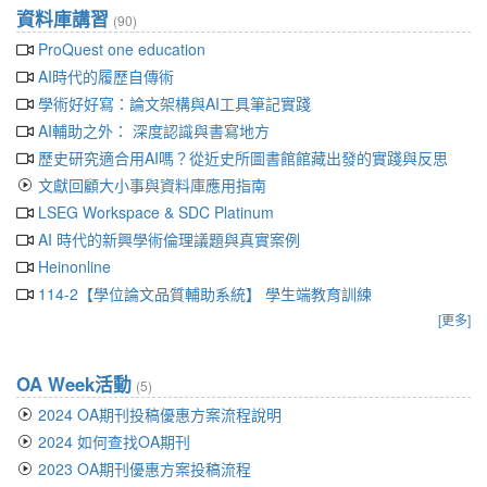
資料庫講習
(90)
ProQuest one education
AI時代的履歷自傳術
學術好好寫：論文架構與AI工具筆記實踐
AI輔助之外： 深度認識與書寫地方
歷史研究適合用AI嗎？從近史所圖書館館藏出發的實踐與反思
文獻回顧大小事與資料庫應用指南
LSEG Workspace & SDC Platinum
AI 時代的新興學術倫理議題與真實案例
Heinonline
114-2【學位論文品質輔助系統】 學生端教育訓練
[更多]
OA Week活動
(5)
2024 OA期刊投稿優惠方案流程說明
2024 如何查找OA期刊
2023 OA期刊優惠方案投稿流程