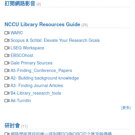
訂閱網路影音
(0)
NCCU Library Resources Guide
(25)
WARC
Scopus & SciVal: Elevate Your Research Goals
LSEG Workspace
EBSCOhost
Gale Primary Sources
A5-Finding_Conference_Papers
A2- Building background knowledge
A3- Finding Journal Articles
B4-Library_research_tools
A6-Turnitin
[更多]
研討會
(11)
網路學術資訊的唯一識別碼DOI與ORCID之匯流與傳播