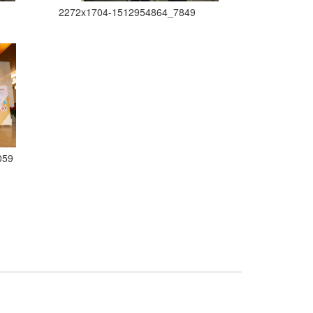
2272x1704-1512954864_7849
059