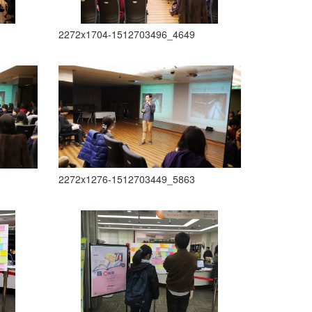
2272x1704-1512703496_4649
2272x1276-1512703449_5863