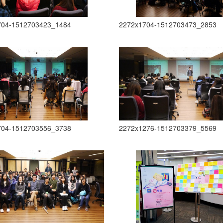
704-1512703423_1484
2272x1704-1512703473_2853
704-1512703556_3738
2272x1276-1512703379_5569