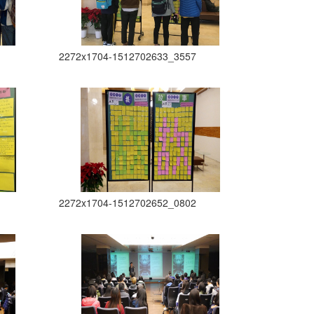
2272x1704-1512702633_3557
2272x1704-1512702652_0802