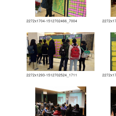
2272x1704-1512702466_7004
2272x1
2272x1293-1512702524_1711
2272x1