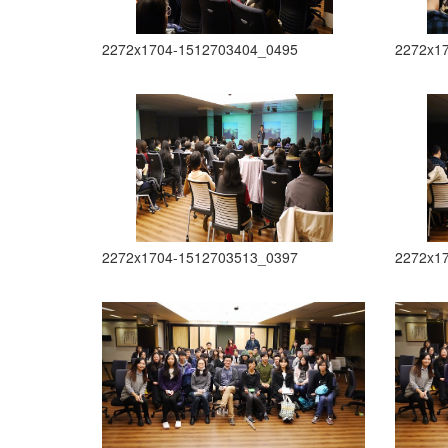
2272x1704-1512703404_0495
2272x1
2272x1704-1512703513_0397
2272x1