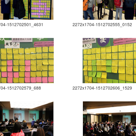
704-1512702501_4631
2272x1704-1512702555_0152
704-1512702579_688
2272x1704-1512702606_1529