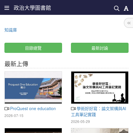
政治大學圖書館
知識庫
目錄總覽
最新討論
最新上傳
ProQuest one education
學術好好寫：論文架構與AI
工具筆記實踐
2026-07-15
2026-05-29