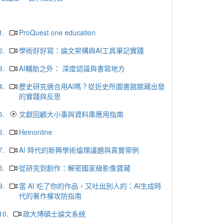
1.
ProQuest one education
2.
學術好好寫：論文架構與AI工具筆記實踐
3.
AI輔助之外： 深度認識與書寫地方
4.
歷史研究適合用AI嗎？從近史所圖書館館藏出發
的實踐與反思
5.
文獻回顧大小事與資料庫應用指南
6.
Heinonline
7.
AI 時代的新興學術倫理議題與真實案例
8.
從研究到創作：解密國家級影像寶藏
9.
當 AI 吃了你的作品，又吐出別人的：AI生成時
代的著作權攻防指南
10.
政大博碩士論文系統