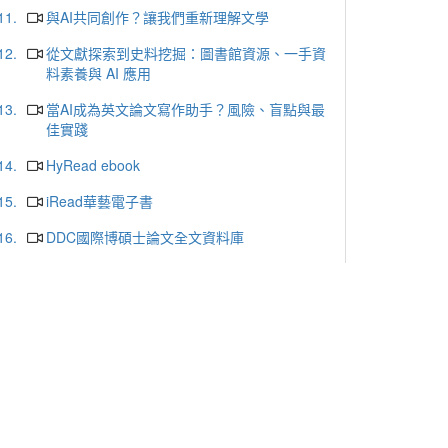
11.
與AI共同創作？讓我們重新理解文學
12.
從文獻探索到史料挖掘：圖書館資源、一手資
料素養與 AI 應用
13.
當AI成為英文論文寫作助手？風險、盲點與最
佳實踐
14.
HyRead ebook
15.
iRead華藝電子書
16.
DDC國際博碩士論文全文資料庫
17.
ProQuest Central Premium
18.
哈佛商業評論
19.
天下雜誌群知識庫
20.
udn讀書館
更多