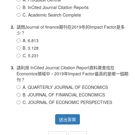
B. InCited Journal Citation Reports
C. Academic Search Complete
2.
請問Journal of finance期刊在2019年的Impact Factor是多
少？
A. 6.813
B. 3.128
C. 5.231
3.
請利用 InCited Journal Citation Report資料庫查找在
Economics領域中，2019年Impact Factor最高的是哪一個期
刊？
A. QUARTERLY JOURNAL OF ECONOMICS
B. JOURNAL OF FINANCIAL ECONOMICS
C. JOURNAL OF ECONOMIC PERSPECTIVES
送出答案