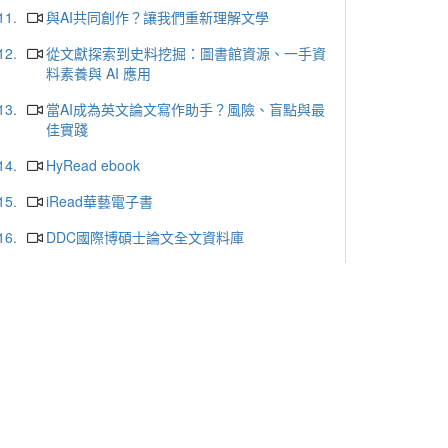
11.
與AI共同創作？讓我們重新理解文學
12.
從文獻探索到史料挖掘：圖書館資源、一手資
料素養與 AI 應用
13.
當AI成為英文論文寫作助手？風險、盲點與最
佳實踐
14.
HyRead ebook
15.
iRead華藝電子書
16.
DDC國際博碩士論文全文資料庫
17.
ProQuest Central Premium
18.
哈佛商業評論
19.
天下雜誌群知識庫
20.
udn讀書館
更多