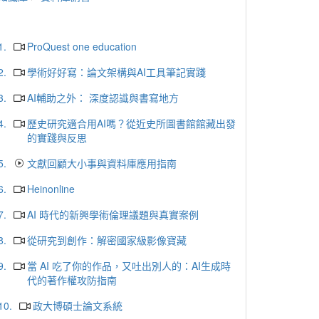
1.
ProQuest one education
2.
學術好好寫：論文架構與AI工具筆記實踐
3.
AI輔助之外： 深度認識與書寫地方
4.
歷史研究適合用AI嗎？從近史所圖書館館藏出發
的實踐與反思
5.
文獻回顧大小事與資料庫應用指南
6.
Heinonline
7.
AI 時代的新興學術倫理議題與真實案例
8.
從研究到創作：解密國家級影像寶藏
9.
當 AI 吃了你的作品，又吐出別人的：AI生成時
代的著作權攻防指南
10.
政大博碩士論文系統