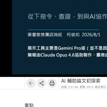
1
22
AI 輔助論文初探索
長度: 2:31:58,
瀏覽: 3512,
最近修訂: 
重點