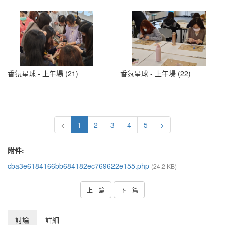
香氛星球 - 上午場 (21)
香氛星球 - 上午場 (22)
<
1
2
3
4
5
>
附件:
cba3e6184166bb684182ec769622e155.php
(24.2 KB)
上一篇
下一篇
討論
詳細