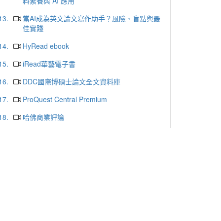
料素養與 AI 應用
13.
當AI成為英文論文寫作助手？風險、盲點與最
佳實踐
14.
HyRead ebook
15.
iRead華藝電子書
16.
DDC國際博碩士論文全文資料庫
17.
ProQuest Central Premium
18.
哈佛商業評論
19.
天下雜誌群知識庫
20.
udn讀書館
更多