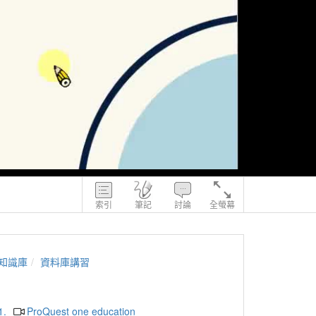
索引
筆記
討論
全螢幕
知識庫
資料庫講習
1.
ProQuest one education