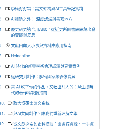
2.
學術好好寫：論文架構與AI工具筆記實踐
3.
AI輔助之外： 深度認識與書寫地方
4.
歷史研究適合用AI嗎？從近史所圖書館館藏出發
的實踐與反思
5.
文獻回顧大小事與資料庫應用指南
6.
Heinonline
7.
AI 時代的新興學術倫理議題與真實案例
8.
從研究到創作：解密國家級影像寶藏
9.
當 AI 吃了你的作品，又吐出別人的：AI生成時
代的著作權攻防指南
10.
政大博碩士論文系統
11.
與AI共同創作？讓我們重新理解文學
12.
從文獻探索到史料挖掘：圖書館資源、一手資