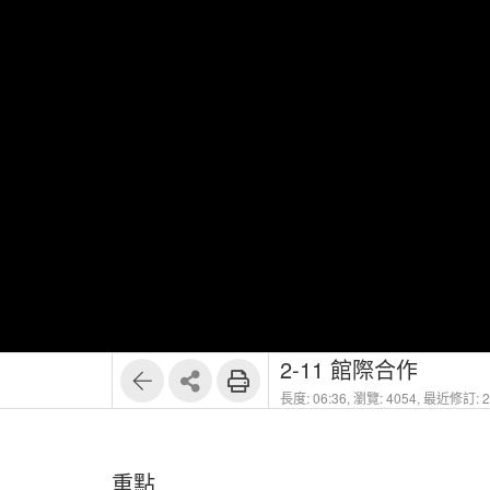
1
8
2-11 館際合作
長度: 06:36,
瀏覽: 4054,
最近修訂: 20
重點