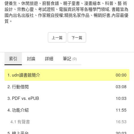
健養生、休閒旅遊、廚藝食譜、親子童書、漫畫繪本、科普、藝 術
設計、宗教心靈、考試證照、電腦資訊等等各種學門領域, 書籍皆為
國內出名出版社、作家親自授權;精挑名家作品、暢銷好書,內容最優
質。
上一篇
下一篇
索引
討論
詳細
筆記
(0)
1.
udn讀書館簡介
00:00
2.
行動借閱
03:08
3.
PDF vs. ePUB
10:03
4.
功能介紹
11:55
4.1
有聲書
16:53
5.
線上平台
20:03