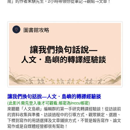
南」的作者朱騏先生，2小時帶領你從筆記→觀點→文章！
讓我們換句話說—人文．島嶼的轉譯經驗談
(此影片需先登入後才可觀看,帳密為inccu帳密)
來聽聽「人文島嶼」編輯群的第一手研究轉譯經驗談！從訪談前
的資料收集與準備、訪談過程中的引導方式、觀眾鎖定、選題、
下標到寫作的用語選擇及文章鋪排方式，不管是報告寫作、論文
寫作或是自媒體經營都很有幫助！