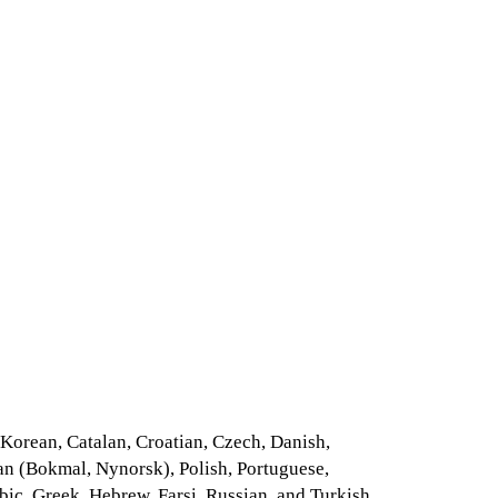
, Korean, Catalan, Croatian, Czech, Danish,
an (Bokmal, Nynorsk), Polish, Portuguese,
ic, Greek, Hebrew, Farsi, Russian, and Turkish