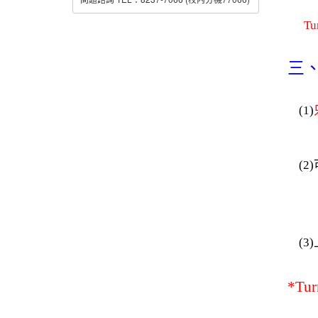
T
三、
(1)
若內
(2
(3
檔
*Tu