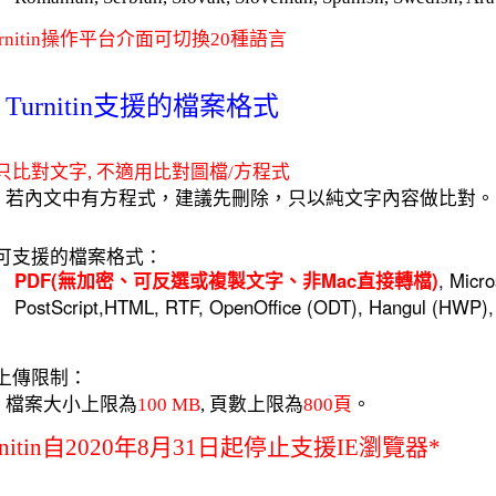
urnitin操作平台介面可切換20種語言
Turnitin支援的檔案格式
只比對文字, 不適用比對圖檔/方程式
文中有方程式，建議先刪除，只以純文字內容做比對。
)可支援的檔案格式：
PDF(無加密
可反選或複製文字
非Mac直接轉檔)
, Micr
、
、
PostScript,HTML, RTF, OpenOffice (ODT), Hangul (H
)上傳限制：
案大小上限為
100 MB
, 頁數上限為
800頁
。
rnitin自2020年8月31日起停止支援IE瀏覽器*