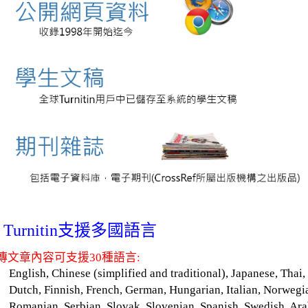
Turnitin支援多國語言
傳文章內容可支援30種語言:
English, Chinese (simplified and traditional), Japanese, Thai
Dutch, Finnish, French, German, Hungarian, Italian, Norwegi
Romanian, Serbian, Slovak, Slovenian, Spanish, Swedish, Arab