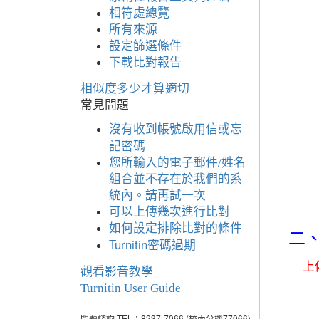
相符處總覽
所有來源
設定篩選條件
下載比對報告
相似度多少才算適切
常見問題
沒有收到帳號啟用信
或忘
記密碼
您所輸入的電子郵件/姓名
組合並不存在於我們的系
統內。請再試一次
可以上傳幾次進行比對
如何設定排除比對的條件
二、
Turnitin密碼過期
上
觀看影音教學
Turnitin User Guide
問題諮詢 TEL：8237-7066 (校內分機77066)