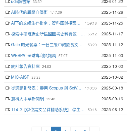
udn讀書館
2026-01-22
33:32
AI時代的履歷自傳術
2025-11-26
1:17:39
AI下的文組生存指南：資料庫與接案、投稿之運用
2025-11-25
1:59:18
探索中研院近史所民國圖書史料資源－從政大校史看起
2025-11-17
55:12
Gale 時光餐桌：一日三餐中的飲食文化與歷史足跡
2025-11-12
53:20
WEBPAT全球專利資訊網
2025-11-03
57:07
統計報告資料庫
2025-10-02
24:03
MIC-AISP
2025-10-02
23:23
從選題到發表：善用 Scopus 與 SciVal 達成您的研究目標
2025-09-18
1:40:06
慧科大中華新聞網
2025-09-16
19:48
114-2【學位論文品質輔助系統】 學生端教育訓練
2025-06-12
50:16