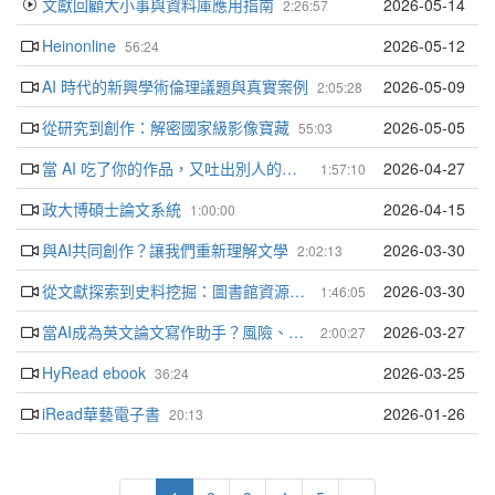
文獻回顧大小事與資料庫應用指南
2026-05-14
2:26:57
Heinonline
2026-05-12
56:24
AI 時代的新興學術倫理議題與真實案例
2026-05-09
2:05:28
從研究到創作：解密國家級影像寶藏
2026-05-05
55:03
當 AI 吃了你的作品，又吐出別人的：AI生成時代的著作權攻防指南
2026-04-27
1:57:10
政大博碩士論文系統
2026-04-15
1:00:00
與AI共同創作？讓我們重新理解文學
2026-03-30
2:02:13
從文獻探索到史料挖掘：圖書館資源、一手資料素養與 AI 應用
2026-03-30
1:46:05
當AI成為英文論文寫作助手？風險、盲點與最佳實踐
2026-03-27
2:00:27
HyRead ebook
2026-03-25
36:24
iRead華藝電子書
2026-01-26
20:13