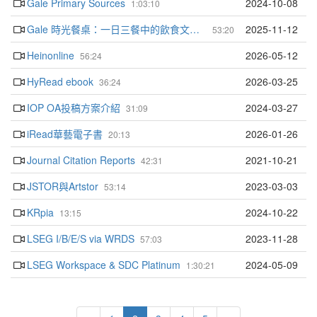
Gale Primary Sources
2024-10-08
1:03:10
Gale 時光餐桌：一日三餐中的飲食文化與歷史足跡
2025-11-12
53:20
Heinonline
2026-05-12
56:24
HyRead ebook
2026-03-25
36:24
IOP OA投稿方案介紹
2024-03-27
31:09
iRead華藝電子書
2026-01-26
20:13
Journal Citation Reports
2021-10-21
42:31
JSTOR與Artstor
2023-03-03
53:14
KRpia
2024-10-22
13:15
LSEG I/B/E/S via WRDS
2023-11-28
57:03
LSEG Workspace & SDC Platinum
2024-05-09
1:30:21