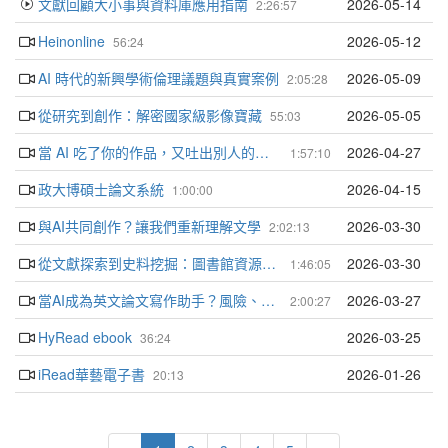
文獻回顧大小事與資料庫應用指南
2026-05-14
2:26:57
Heinonline
2026-05-12
56:24
AI 時代的新興學術倫理議題與真實案例
2026-05-09
2:05:28
從研究到創作：解密國家級影像寶藏
2026-05-05
55:03
當 AI 吃了你的作品，又吐出別人的：AI生成時代的著作權攻防指南
2026-04-27
1:57:10
政大博碩士論文系統
2026-04-15
1:00:00
與AI共同創作？讓我們重新理解文學
2026-03-30
2:02:13
從文獻探索到史料挖掘：圖書館資源、一手資料素養與 AI 應用
2026-03-30
1:46:05
當AI成為英文論文寫作助手？風險、盲點與最佳實踐
2026-03-27
2:00:27
HyRead ebook
2026-03-25
36:24
iRead華藝電子書
2026-01-26
20:13