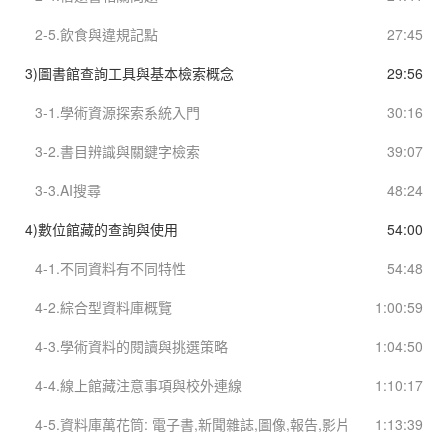
2-5.飲食與違規記點
27:45
3)圖書館查詢工具與基本檢索概念
29:56
3-1.學術資源探索系統入門
30:16
3-2.書目辨識與關鍵字檢索
39:07
3-3.AI搜尋
48:24
4)數位館藏的查詢與使用
54:00
4-1.不同資料有不同特性
54:48
4-2.綜合型資料庫概覽
1:00:59
4-3.學術資料的閱讀與挑選策略
1:04:50
4-4.線上館藏注意事項與校外連線
1:10:17
4-5.資料庫萬花筒: 電子書,新聞雜誌,圖像,報告,影片
1:13:39