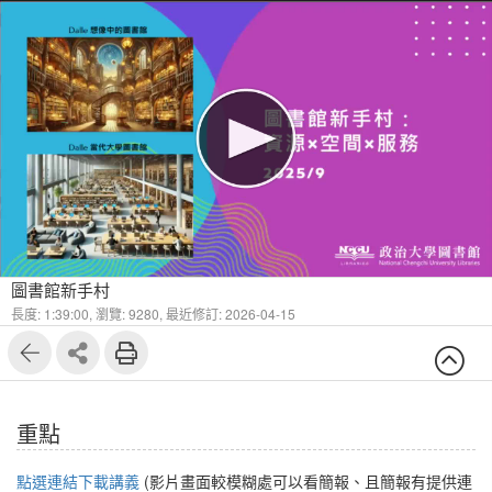
1
40
圖書館新手村
長度: 1:39:00,
瀏覽: 9280,
最近修訂: 2026-04-15
重點
點選連結下載講義
(影片畫面較模糊處可以看簡報、且簡報有提供連