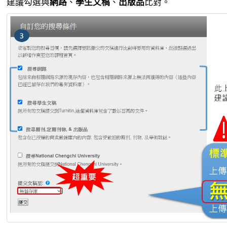
建議勾選與
網路
、
學生文稿
、
出版品
比對。