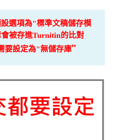
預設選項為"標準文稿儲存模
存進Turnitin的比對
"
需要設定為"無儲存庫