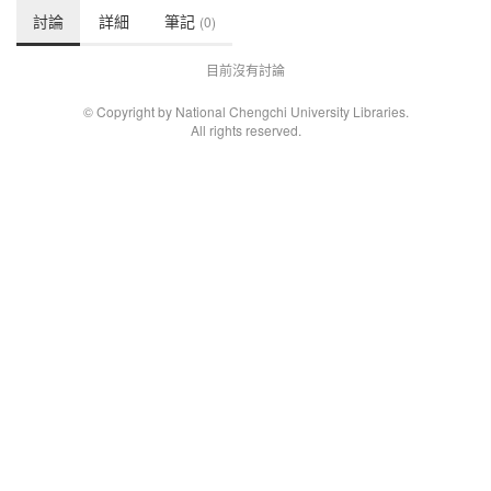
討論
詳細
筆記
(0)
目前沒有討論
© Copyright by National Chengchi University Libraries.
All rights reserved.