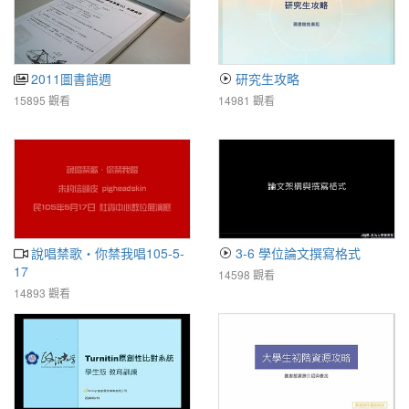
2011圖書館週
研究生攻略
15895 觀看
14981 觀看
說唱禁歌‧你禁我唱105-5-
3-6 學位論文撰寫格式
17
14598 觀看
14893 觀看