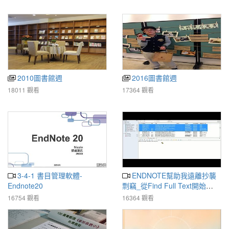
2010圖書館週
2016圖書館週
18011 觀看
17364 觀看
3-4-1 書目管理軟體-
ENDNOTE幫助我遠離抄襲
Endnote20
剽竊_從Find Full Text開始
105-5-6
16754 觀看
16364 觀看