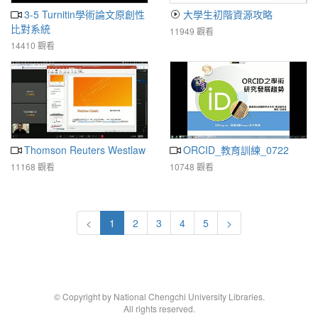
3-5 Turnitin學術論文原創性
大學生初階資源攻略
比對系統
11949 觀看
14410 觀看
Thomson Reuters Westlaw
ORCID_教育訓練_0722
11168 觀看
10748 觀看
<
1
2
3
4
5
>
© Copyright by National Chengchi University Libraries.
All rights reserved.