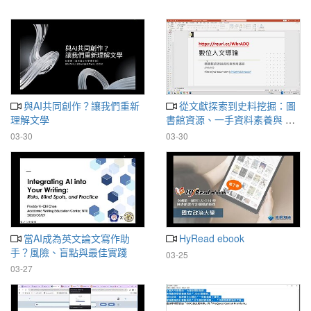
與AI共同創作？讓我們重新
從文獻探索到史料挖掘：圖
理解文學
書館資源、一手資料素養與 AI
應用
03-30
03-30
當AI成為英文論文寫作助
HyRead ebook
手？風險、盲點與最佳實踐
03-25
03-27