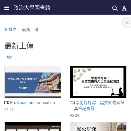
政治大學圖書館
知識庫
最新上傳
最新上傳
(
熱門
)
ProQuest one education
學術好好寫：論文架構與AI
工具筆記實踐
07-15
05-29