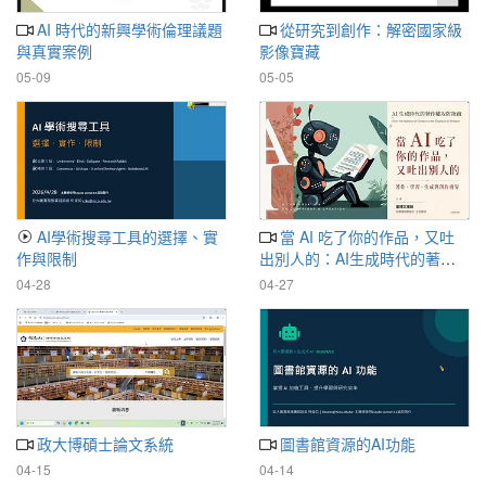
AI 時代的新興學術倫理議題
從研究到創作：解密國家級
與真實案例
影像寶藏
05-09
05-05
AI學術搜尋工具的選擇、實
當 AI 吃了你的作品，又吐
作與限制
出別人的：AI生成時代的著作
權攻防指南
04-28
04-27
政大博碩士論文系統
圖書館資源的AI功能
04-15
04-14