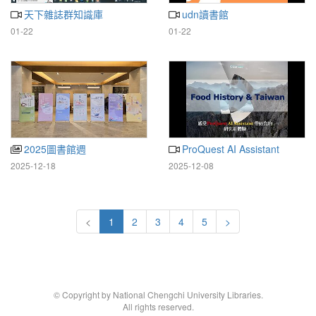
天下雜誌群知識庫
udn讀書館
01-22
01-22
2025圖書館週
ProQuest AI Assistant
2025-12-18
2025-12-08
<
1
2
3
4
5
>
© Copyright by National Chengchi University Libraries.
All rights reserved.