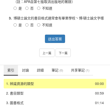
（註：APA自第七版取消出版地的著錄）
是
否
不知道
3.
博碩士論文的書目格式通常會有畢業學校丶博/碩士論文字樣
是
否
不知道
送出答案
上一篇
下一篇
索引
討論
詳細
筆記
共享筆記
(0)
(1)
1.
辨識資源的類型
00:00
2.
書目類型
00:59
3.
圖書格式
01:14