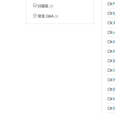
P
討論區
(0)
常見 Q&A
(9)
M