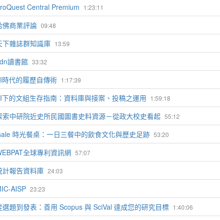
roQuest Central Premium
1:23:11
哈佛商業評論
09:48
天下雜誌群知識庫
13:59
udn讀書館
33:32
AI時代的履歷自傳術
1:17:39
AI下的文組生存指南：資料庫與接案、投稿之運用
1:59:18
探索中研院近史所民國圖書史料資源－從政大校史看起
55:12
Gale 時光餐桌：一日三餐中的飲食文化與歷史足跡
53:20
WEBPAT全球專利資訊網
57:07
統計報告資料庫
24:03
IC-AISP
23:23
從選題到發表：善用 Scopus 與 SciVal 達成您的研究目標
1:40:06