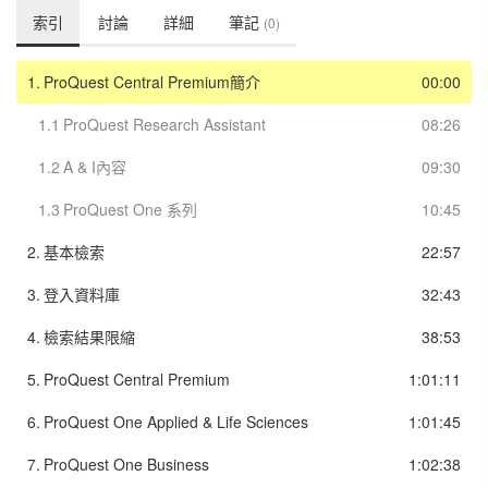
索引
討論
詳細
筆記
(0)
1.
ProQuest Central Premium簡介
00:00
1.1
ProQuest Research Assistant
08:26
1.2
A & I內容
09:30
1.3
ProQuest One 系列
10:45
2.
基本檢索
22:57
3.
登入資料庫
32:43
4.
檢索結果限縮
38:53
5.
ProQuest Central Premium
1:01:11
6.
ProQuest One Applied & Life Sciences
1:01:45
7.
ProQuest One Business
1:02:38