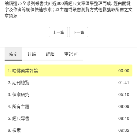
論精選>>全系列叢書共計近800篇經典文章匯集整理而成. 經由關鍵
字及作者等欄位快速檢索 ; 以主題或叢書瀏覽方式輕鬆獲取所需之文
章資源。
上一篇
下一篇
索引
討論
詳細
筆記
(0)
1.
哈佛商業評論
00:00
2.
期刊總覽
01:41
3.
個案研究
05:10
4.
所有主題
08:09
5.
經典專書
08:40
6.
檢索
09:32