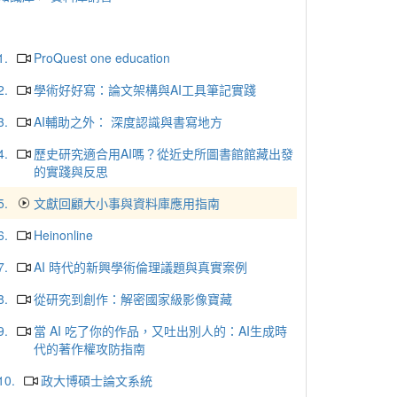
1.
ProQuest one education
2.
學術好好寫：論文架構與AI工具筆記實踐
3.
AI輔助之外： 深度認識與書寫地方
4.
歷史研究適合用AI嗎？從近史所圖書館館藏出發
的實踐與反思
5.
文獻回顧大小事與資料庫應用指南
6.
Heinonline
7.
AI 時代的新興學術倫理議題與真實案例
8.
從研究到創作：解密國家級影像寶藏
9.
當 AI 吃了你的作品，又吐出別人的：AI生成時
代的著作權攻防指南
10.
政大博碩士論文系統