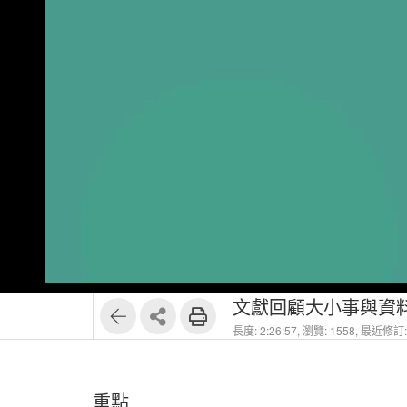
1
19
文獻回顧大小事與資
長度: 2:26:57,
瀏覽: 1558,
最近修訂: 
重點