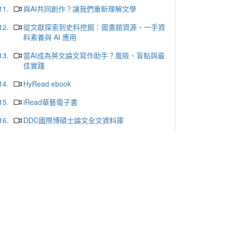
11.
與AI共同創作？讓我們重新理解文學
12.
從文獻探索到史料挖掘：圖書館資源、一手資
料素養與 AI 應用
13.
當AI成為英文論文寫作助手？風險、盲點與最
佳實踐
14.
HyRead ebook
15.
iRead華藝電子書
16.
DDC國際博碩士論文全文資料庫
17.
ProQuest Central Premium
18.
哈佛商業評論
19.
天下雜誌群知識庫
20.
udn讀書館
更多