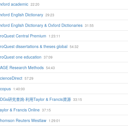
xford academic
22:20
xford English Dictionary
29:23
xford English Dictionary & Oxford Dictionaries
31:55
roQuest Central Premium
1:23:11
roQuest dissertations & theses global
54:32
roQuest one education
37:09
AGE Research Methods
54:43
cienceDirect
57:29
copus
1:40:00
DGs研究查詢-利用Taylor & Francis資源
33:15
aylor & Francis Online
37:15
homson Reuters Westlaw
1:29:01