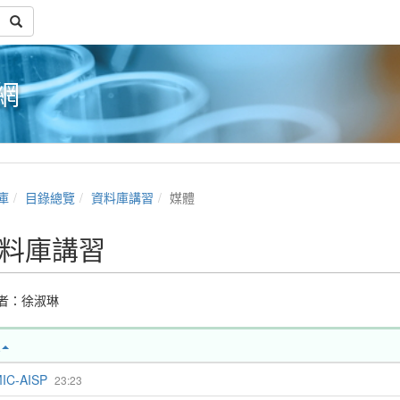
網
庫
目錄總覽
資料庫講習
媒體
料庫講習
者：
徐淑琳
IC-AISP
23:23