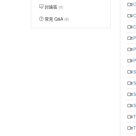
O
討論區
(0)
O
常見 Q&A
(9)
O
P
P
P
S
S
S
S
T
T