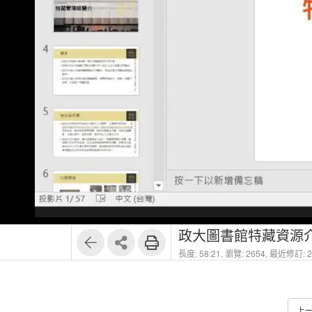
1
9
政大圖書館特藏資源
長度: 58:21,
瀏覽: 2654,
最近修訂: 20
上