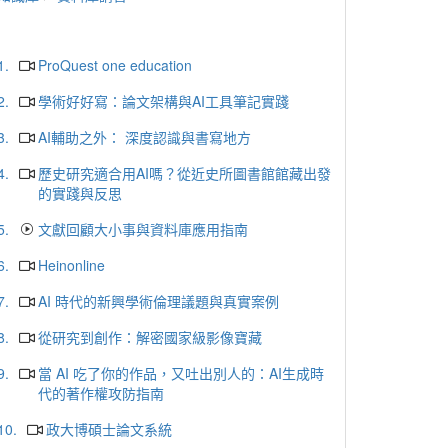
1.
ProQuest one education
2.
學術好好寫：論文架構與AI工具筆記實踐
3.
AI輔助之外： 深度認識與書寫地方
4.
歷史研究適合用AI嗎？從近史所圖書館館藏出發
的實踐與反思
5.
文獻回顧大小事與資料庫應用指南
6.
Heinonline
7.
AI 時代的新興學術倫理議題與真實案例
8.
從研究到創作：解密國家級影像寶藏
9.
當 AI 吃了你的作品，又吐出別人的：AI生成時
代的著作權攻防指南
10.
政大博碩士論文系統