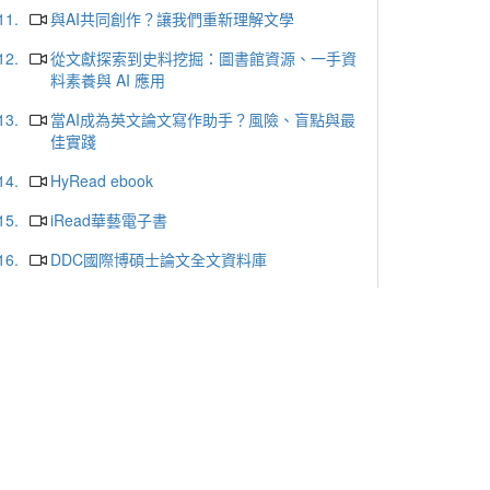
11.
與AI共同創作？讓我們重新理解文學
12.
從文獻探索到史料挖掘：圖書館資源、一手資
料素養與 AI 應用
13.
當AI成為英文論文寫作助手？風險、盲點與最
佳實踐
14.
HyRead ebook
15.
iRead華藝電子書
16.
DDC國際博碩士論文全文資料庫
17.
ProQuest Central Premium
18.
哈佛商業評論
19.
天下雜誌群知識庫
20.
udn讀書館
更多