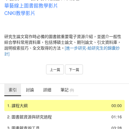
華藝線上圖書館教學影片
CNKI教學影片
研究生論文寫作時必備的圖書館重要電子資源介紹，並選介一般性
綜合學科常用資料庫，包括博碩士論文、期刊論文、引文資料庫，
說明檢索技巧、全文取得的方法。
[進一步研究-給研究生的錦囊妙
計]
上一篇
下一篇
索引
討論
詳細
筆記
(0)
1.
課程大綱
00:00
2.
圖書館資源與研究過程
01:16
3.
圖書館查詢工具
03:28