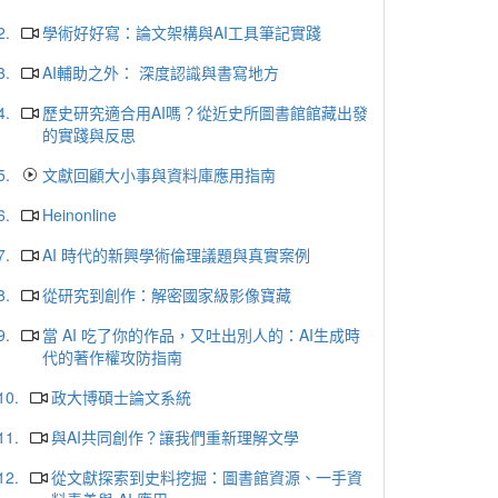
2.
學術好好寫：論文架構與AI工具筆記實踐
3.
AI輔助之外： 深度認識與書寫地方
4.
歷史研究適合用AI嗎？從近史所圖書館館藏出發
的實踐與反思
5.
文獻回顧大小事與資料庫應用指南
6.
Heinonline
7.
AI 時代的新興學術倫理議題與真實案例
8.
從研究到創作：解密國家級影像寶藏
9.
當 AI 吃了你的作品，又吐出別人的：AI生成時
代的著作權攻防指南
10.
政大博碩士論文系統
11.
與AI共同創作？讓我們重新理解文學
12.
從文獻探索到史料挖掘：圖書館資源、一手資