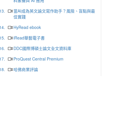
料素養與 AI 應用
13.
當AI成為英文論文寫作助手？風險、盲點與最
佳實踐
14.
HyRead ebook
15.
iRead華藝電子書
16.
DDC國際博碩士論文全文資料庫
17.
ProQuest Central Premium
18.
哈佛商業評論
19.
天下雜誌群知識庫
20.
udn讀書館
更多