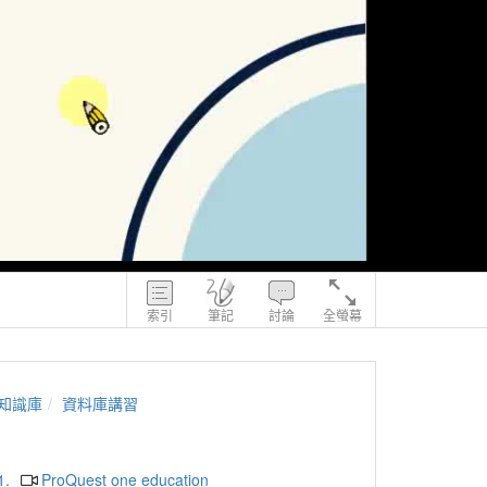
索引
筆記
討論
全螢幕
知識庫
資料庫講習
1.
ProQuest one education