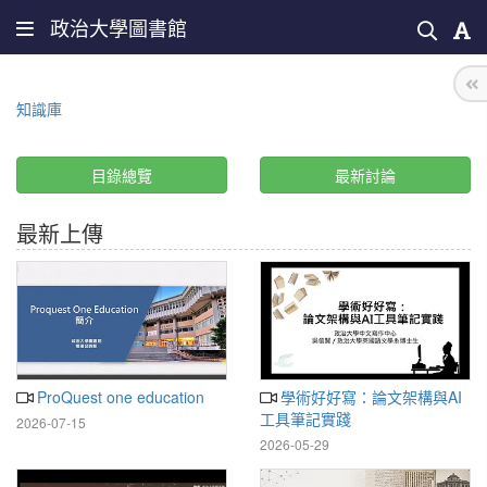
政治大學圖書館
知識庫
目錄總覽
最新討論
最新上傳
ProQuest one education
學術好好寫：論文架構與AI
工具筆記實踐
2026-07-15
2026-05-29