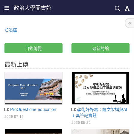
政治大學圖書館
知識庫
目錄總覽
最新討論
最新上傳
ProQuest one education
學術好好寫：論文架構與AI
工具筆記實踐
2026-07-15
2026-05-29