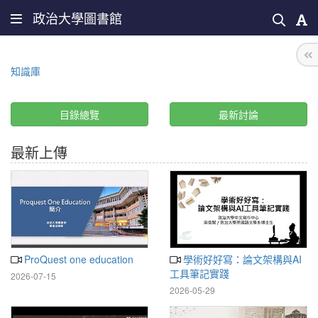
政治大學圖書館
知識庫
目錄總覽
最新討論
最新上傳
ProQuest one education
學術好好寫：論文架構與AI
工具筆記實踐
2026-07-15
2026-05-29