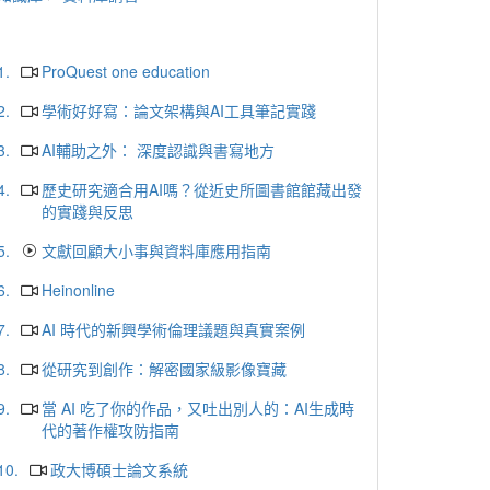
1.
ProQuest one education
2.
學術好好寫：論文架構與AI工具筆記實踐
3.
AI輔助之外： 深度認識與書寫地方
4.
歷史研究適合用AI嗎？從近史所圖書館館藏出發
的實踐與反思
5.
文獻回顧大小事與資料庫應用指南
6.
Heinonline
7.
AI 時代的新興學術倫理議題與真實案例
8.
從研究到創作：解密國家級影像寶藏
9.
當 AI 吃了你的作品，又吐出別人的：AI生成時
代的著作權攻防指南
10.
政大博碩士論文系統