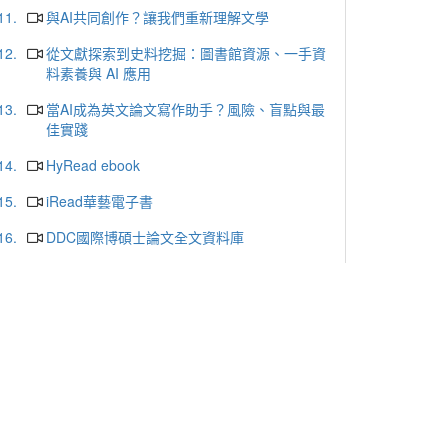
11.
與AI共同創作？讓我們重新理解文學
12.
從文獻探索到史料挖掘：圖書館資源、一手資
料素養與 AI 應用
13.
當AI成為英文論文寫作助手？風險、盲點與最
佳實踐
14.
HyRead ebook
15.
iRead華藝電子書
16.
DDC國際博碩士論文全文資料庫
17.
ProQuest Central Premium
18.
哈佛商業評論
19.
天下雜誌群知識庫
20.
udn讀書館
更多