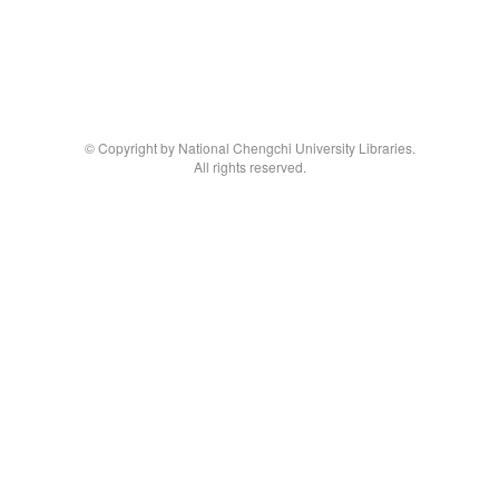
© Copyright by National Chengchi University Libraries.
All rights reserved.