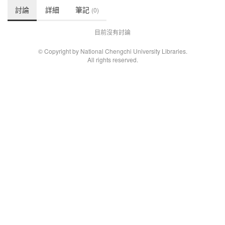
討論
詳細
筆記
(0)
目前沒有討論
© Copyright by National Chengchi University Libraries.
All rights reserved.