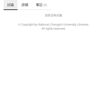
討論
詳細
筆記
(0)
目前沒有討論
© Copyright by National Chengchi University Libraries.
All rights reserved.