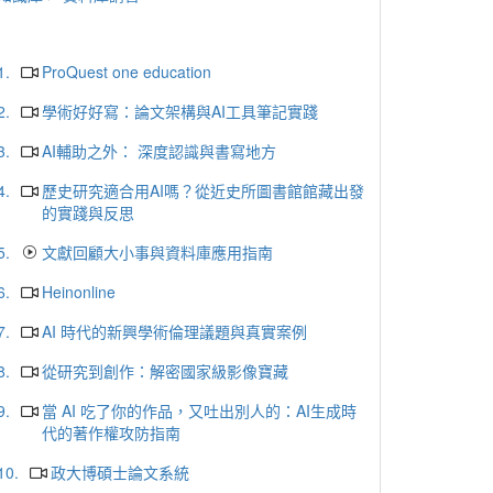
1.
ProQuest one education
2.
學術好好寫：論文架構與AI工具筆記實踐
3.
AI輔助之外： 深度認識與書寫地方
4.
歷史研究適合用AI嗎？從近史所圖書館館藏出發
的實踐與反思
5.
文獻回顧大小事與資料庫應用指南
6.
Heinonline
7.
AI 時代的新興學術倫理議題與真實案例
8.
從研究到創作：解密國家級影像寶藏
9.
當 AI 吃了你的作品，又吐出別人的：AI生成時
代的著作權攻防指南
10.
政大博碩士論文系統