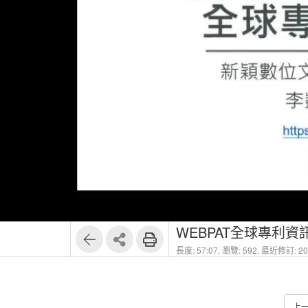
1
7
WEBPAT全球專利資
長度: 57:07,
瀏覽: 592,
最近修訂: 202
上