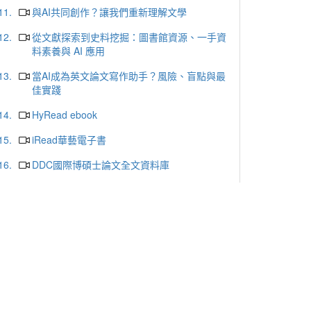
11.
與AI共同創作？讓我們重新理解文學
12.
從文獻探索到史料挖掘：圖書館資源、一手資
料素養與 AI 應用
13.
當AI成為英文論文寫作助手？風險、盲點與最
佳實踐
14.
HyRead ebook
15.
iRead華藝電子書
16.
DDC國際博碩士論文全文資料庫
17.
ProQuest Central Premium
18.
哈佛商業評論
19.
天下雜誌群知識庫
20.
udn讀書館
更多