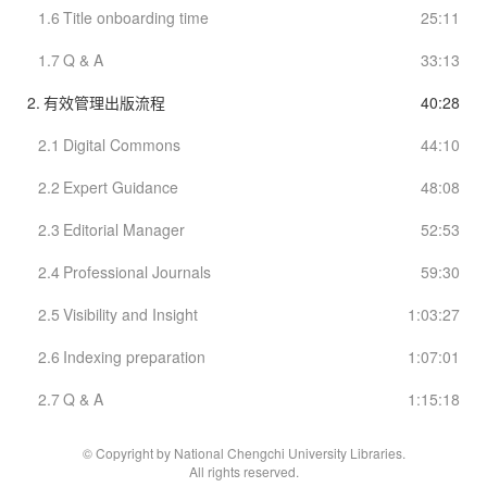
1.6
Title onboarding time
25:11
1.7
Q & A
33:13
2.
有效管理出版流程
40:28
2.1
Digital Commons
44:10
2.2
Expert Guidance
48:08
2.3
Editorial Manager
52:53
2.4
Professional Journals
59:30
2.5
Visibility and Insight
1:03:27
2.6
Indexing preparation
1:07:01
2.7
Q & A
1:15:18
© Copyright by National Chengchi University Libraries.
All rights reserved.