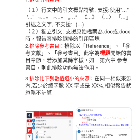
（１）行文中的引文標點符號, 支援:使用"..."
'...' «...» »...« „…“ 《...》 〈...〉 『...』
引述之文字, 不支援: (...)
（２）獨立引文: 支援原始檔案為.doc或.docx
時，報告將排除縮排的引用區塊
排除以「Reference」、「參
2.
排除參考書目
：
考文獻」、「參考書目」此字為
標題
開始的書
目章節
，若添加其餘字樣，如 第六章 參考
書目，則此排除功能無法作用。
在同一相似來源
3.
排除比下列數值還小的來源
：
內,若少於總字數 XX 字或是 XX%,相似報告就
忽略不計算