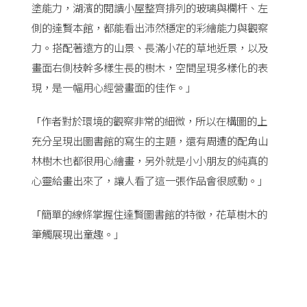
塗能力，湖濱的閱讀小屋整齊排列的玻璃與欄杆、左
側的達賢本館，都能看出沛然穩定的彩繪能力與觀察
力。搭配著遠方的山景、長滿小花的草地近景，以及
畫面右側枝幹多樣生長的樹木，空間呈現多樣化的表
現，是一幅用心經營畫面的佳作。」
作者對於環境的觀察非常的細微，所以在構圖的上
「
充分呈現出圖書館的寫生的主題，還有周遭的配角山
林樹木也都很用心繪畫，另外就是小小朋友的純真的
心靈給畫出來了，讓人看了這一張作品會很感動。」
簡單的線條掌握住達賢圖書館的特徵，花草樹木的
「
筆觸展現出童趣。」