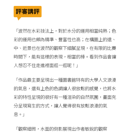
「波然在水彩技法上，對於水分的運用相當純熟；色
彩的運用也頗為精準、豐富性也高；在構圖上的遠、
中、近景也在波然的觀察下細膩呈現，在有限的比賽
時間下，能有這樣的表現，相當的棒。看到作品會讓
人想忍不住走進裡面逛一逛呢！」
「作品最主要呈現出一種圖書館特有的大學人文浪漫
的氣息，還有上色的色調讓人很放鬆的感覺，也將水
彩的特性呈現的很好有一種渲染的自然氛圍，畫面充
分呈現寫生的方式，讓人覺得很有放鬆浪漫的氣
息。」
「觀察細微，水面的倒影展現出作者敏銳的觀察