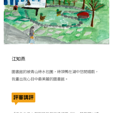
江知燕
圖書館的被青山綠水包圍，綠頭鴨在湖中悠閒嬉戲，
我畫出我心目中最美麗的圖書館。