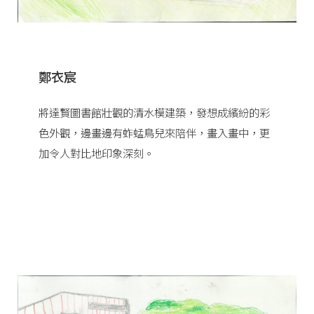
鄭衣宸
將達賢圖書館壯觀的清水模建築，發想成繽紛的彩
色外觀，邊畫邊有蚱蜢鳥兒來陪伴，畫入畫中，更
加令人對比地印象深刻。