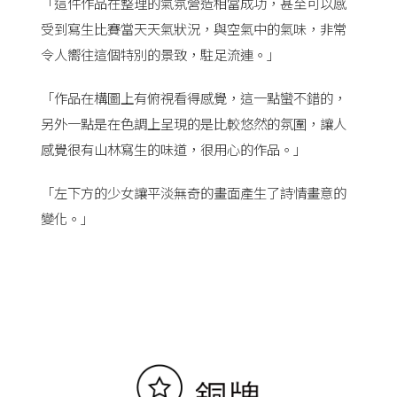
「這件作品在整理的氣氛營造相當成功，甚至可以感
受到寫生比賽當天天氣狀況，與空氣中的氣味，非常
令人嚮往這個特別的景致，駐足流連。」
「作品在構圖上有俯視看得感覺，這一點蠻不錯的，
另外一點是在色調上呈現的是比較悠然的氛圍，讓人
感覺很有山林寫生的味道，很用心的作品。」
「左下方的少女讓平淡無奇的畫面產生了詩情畫意的
變化。」