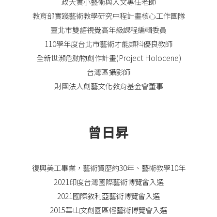
政大實小藝術與人文專任老師
教育部實踐藝術教學研究中程計畫核心工作團隊
臺北市雙語視覺高年級課程編輯委員
110學年度台北市藝術才能類科優良教師
全新世瀕危動物創作計畫(Project Holocene)
台灣區攝影師
財團法人創藝文化教育基金會董事
曾日昇
復興美工畢業，藝術資歷約30年、藝術教學10年
2021印度台灣國際藝術博覽會入選
2021國際敘利亞藝術博覽會入選
2015華山文創園區輕藝術博覽會入選