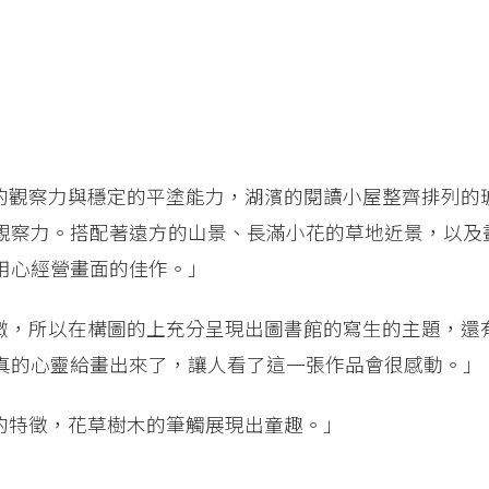
的觀察力與穩定的平塗能力，湖濱的閱讀小屋整齊排列的
觀察力。搭配著遠方的山景、長滿小花的草地近景，以及
用心經營畫面的佳作。」
微，所以在構圖的上充分呈現出圖書館的寫生的主題，還
真的心靈給畫出來了，讓人看了這一張作品會很感動。」
的特徵，花草樹木的筆觸展現出童趣。」