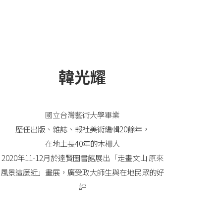
韓光耀
國立台灣藝術大學畢業
歷任出版、雜誌、報社美術編輯20餘年，
在地土長40年的木柵人
2020年11-12月於達賢圖書館展出「走畫文山 原來
風景這麼近」畫展，廣受政大師生與在地民眾的好
評