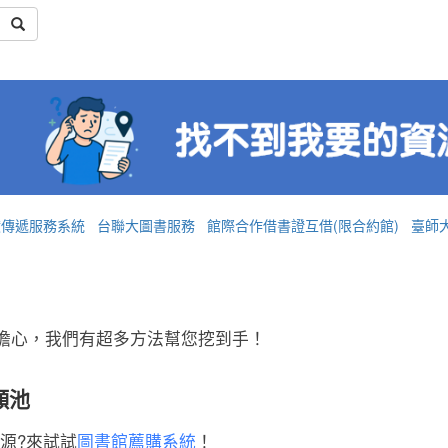
獻傳遞服務系統
台聯大圖書服務
館際合作借書證互借(限合約館)
臺師
擔心，我們有超多方法幫您挖到手！
願池
源?來試試
圖書館薦購系統
！