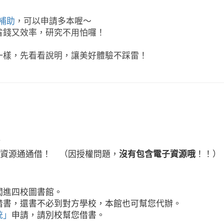
元補助
，可以申請多本喔～
省錢又效率，研究不用怕囉！
一樣，先看看說明，讓美好體驗不踩雷！
資源通通借！ （因授權問題，
沒有包含電子資源哦
！！）
闖進四校圖書館。
借書，還書不必到對方學校，本館也可幫您代辦。
統」
申請，請別校幫您借書。