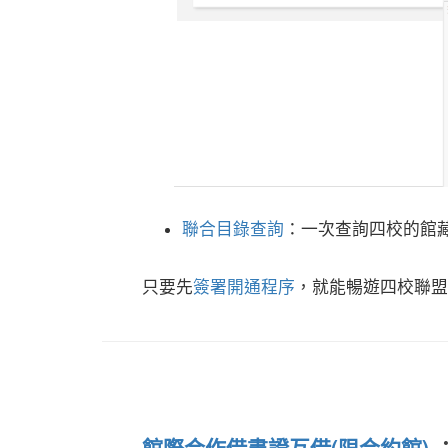
聯合目錄查詢
：一次查詢四校的館
只要先
簽署開通程序
，就能暢遊四校聯盟
館際合作借書證互借(限合約館)