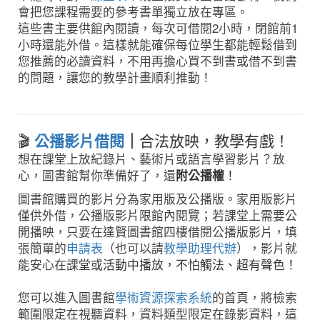
會把您課程需要的參考書單獨立放在專區。
這些書主要供館內閱讀，每次可借閱2小時，閉館前1
小時還能外借。這樣就能確保每位學生都能輕鬆借到
您推薦的必讀資料，不用再擔心買不到書或借不到書
的問題，讓您的教學計畫順利推動！
🎬
公播影片借閱
｜
合法放映，教學有戲！
想在課堂上放紀錄片、藝術片或語言學習影片？放
心，圖書館幫你準備好了，還
附公播權
！
圖書館購買的影片分為家用版及公播版。家用版影片
僅供外借，公播版影片限館內閱覽；若課堂上需要公
開播映，只要在達賢圖書館四樓借閱公播版影片，填
張簡單的
申請表
（也可以請
教學助理代辦
），影片就
能安心在課
堂或活動中播放，不怕觸法、超有聲色！
您可以進入圖書館
學術資源探索系統
的首頁，將檢索
範圍限定在視聽資料，資料類型限定在錄影資料，這