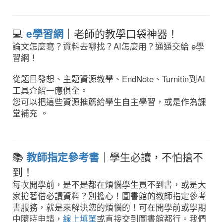
💻
e學習網
｜老師的教學口袋神器！
論文怎麼寫？資料去哪找？AI怎麼用？通通交給 e學
習網！
從題目發想、主題資源教學、EndNote、Turnitin到AI
工具介紹一應俱全。
您可以把這些資源推薦給學生自主學習，或是作為課
堂補充
。
📚
教師指定參考書
｜學生必讀，不怕搶不
到！
每次開學前，是不是都在煩惱學生買不到書，或是大
家搶著借必讀資料？別擔心！圖書館的教師指定參考
書服務，就是來解決您的煩惱的！可在開學前或學期
中隨時申請，
線上填單
或直接交到圖書館都行。我們