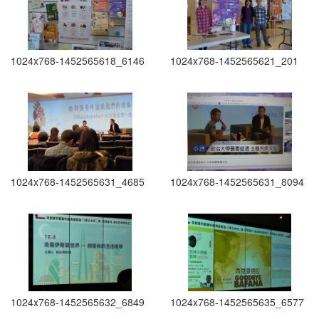
1024x768-1452565618_6146
1024x768-1452565621_201
1024x768-1452565631_4685
1024x768-1452565631_8094
1024x768-1452565632_6849
1024x768-1452565635_6577