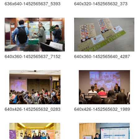
636x640-1452565637_5393
640x320-1452565632_373
640x360-1452565637_7152
640x360-1452565640_4287
640x426-1452565632_0283
640x426-1452565632_1989