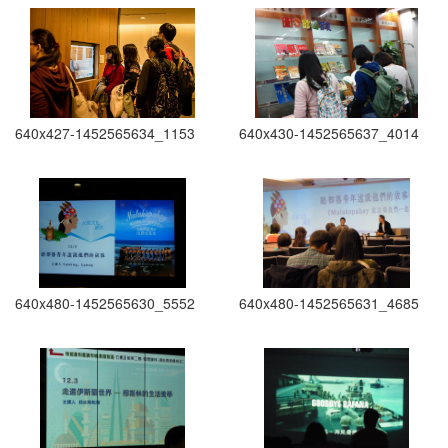
640x427-1452565634_1153
640x430-1452565637_4014
640x480-1452565630_5552
640x480-1452565631_4685