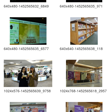
640x480-1452565632_6849
640x480-1452565635_971
640x480-1452565635_6577
640x640-1452565638_118
1024x576-1452565639_9758
1024x768-1452565618_2957