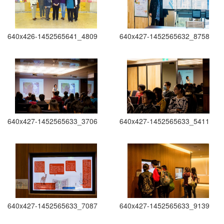
640x426-1452565641_4809
640x427-1452565632_8758
640x427-1452565633_3706
640x427-1452565633_5411
640x427-1452565633_7087
640x427-1452565633_9139