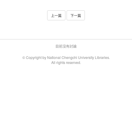
上一篇
下一篇
目前沒有討論
© Copyright by National Chengchi University Libraries.
All rights reserved.