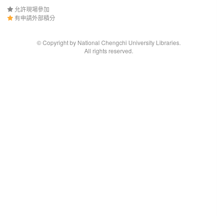
允許現場參加
有申請外部積分
© Copyright by National Chengchi University Libraries.
All rights reserved.