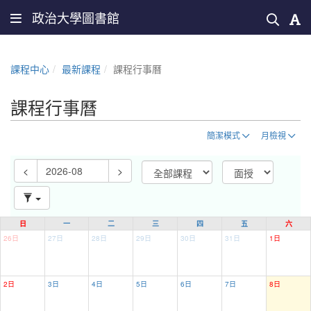
政治大學圖書館
課程中心
最新課程
課程行事曆
課程行事曆
簡潔模式
月檢視
<
>
日
一
二
三
四
五
六
26日
27日
28日
29日
30日
31日
1日
2日
3日
4日
5日
6日
7日
8日