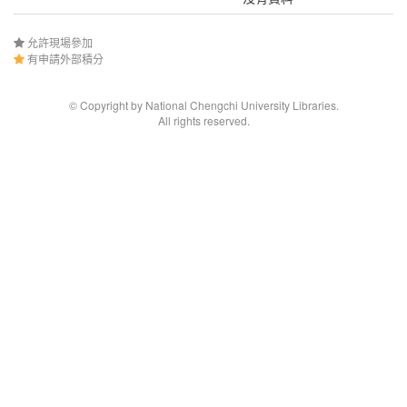
允許現場參加
有申請外部積分
© Copyright by National Chengchi University Libraries.
All rights reserved.